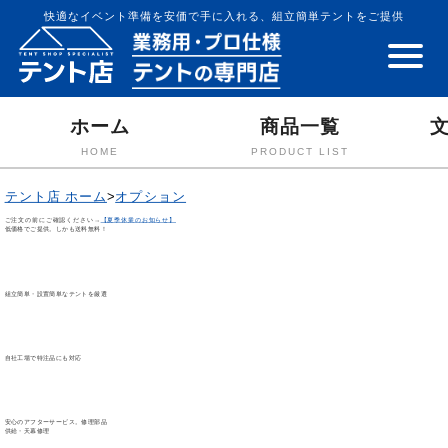
快適なイベント準備を安価で手に入れる、組立簡単テントをご提供
ホーム
商品一覧
HOME
PRODUCT LIST
テント店 ホーム
>
オプション
ご注文の前にご確認ください→
【夏季休業のお知らせ】
低価格でご提供。しかも送料無料！
組立簡単・設置簡単なテントを厳選
自社工場で特注品にも対応
安心のアフターサービス。修理部品
供給・天幕修理