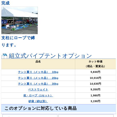
完成
支柱にロープで縛
ります。
組立式パイプテントオプション
品名
ネット特価
（税込・運賃込）
テント重り（メッキ品） 10kg
5,830円
テント重り（メッキ品） 20kg
10,010円
テント重り（メッキ品） 30kg
14,630円
ベストウェイト
9,350円
杭・ロープ（1セット）
1,980円
砂袋（砂は別）
3,190円
このオプションに対応している商品