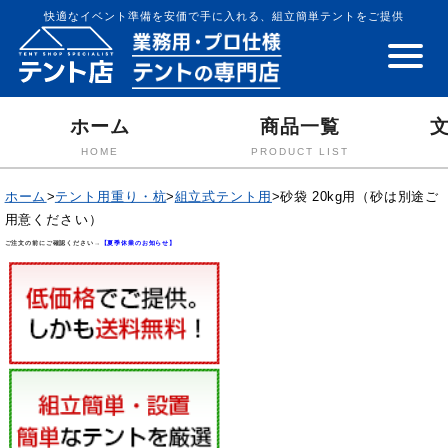
快適なイベント準備を安価で手に入れる、組立簡単テントをご提供
ホーム
商品一覧
HOME
PRODUCT LIST
ホーム
>
テント用重り・杭
>
組立式テント用
>
砂袋 20kg用（砂は別途ご
用意ください）
ご注文の前にご確認ください→
【夏季休業のお知らせ】