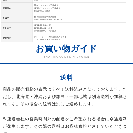
日本テントシート工業組合
所属団体
滋賀県テントシート工業組合
長浜市商工会議所
帆布製品製造一級技能士
許認可
消防庁防炎認定番号 E-25-2632
滋賀銀行 長浜支店
取引銀行
長浜信用金庫 本店
大垣共立銀行 長浜支店
テント・シートの製造販売及び工事
営業内容
テント等レンタル・会場設営
お買い物ガイド
SHOPPING GUIDE & INFOMATION
送料
商品の販売価格の表示はすべて送料込みとなっております。た
だし、北海道・沖縄および離島・一部地域は別途送料が加算さ
れます。その場合の送料は別にご連絡します。
※運送会社の営業時間外の配達をご希望される場合は別途送料
が発生します。その際の送料はお客様負担とさせていただきま