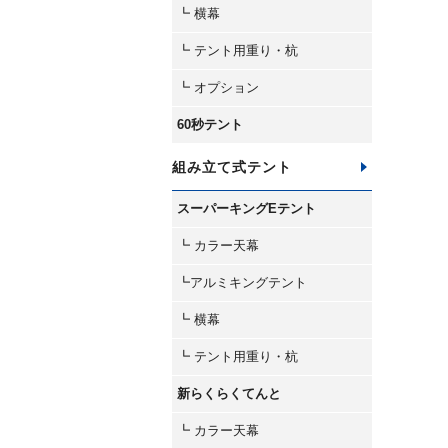
┗ 横幕
┗ テント用重り・杭
┗ オプション
60秒テント
組み立て式テント
スーパーキングEテント
┗ カラー天幕
┗アルミキングテント
┗ 横幕
┗ テント用重り・杭
新らくらくてんと
┗ カラー天幕