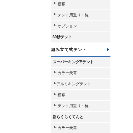
┗ 横幕
┗ テント用重り・杭
┗ オプション
60秒テント
組み立て式テント
スーパーキングEテント
┗ カラー天幕
┗アルミキングテント
┗ 横幕
┗ テント用重り・杭
新らくらくてんと
┗ カラー天幕